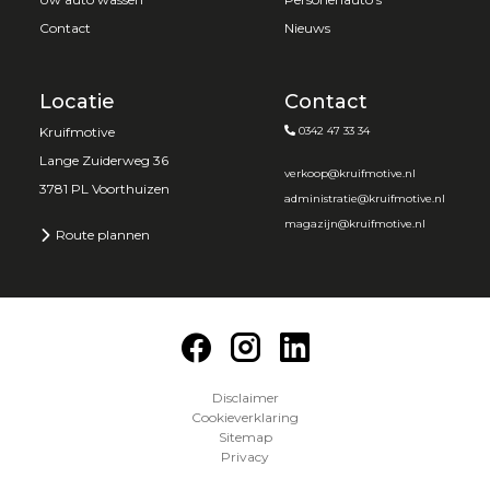
Contact
Nieuws
Locatie
Contact
Kruifmotive
0342 47 33 34
Lange Zuiderweg 36
verkoop@kruifmotive.nl
3781 PL Voorthuizen
administratie@kruifmotive.nl
magazijn@kruifmotive.nl
Route plannen
Disclaimer
Cookieverklaring
Sitemap
Privacy