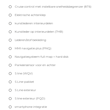
Cruise control met instelbare snelheidsbegrenzer (8T6)
Elektrische achterklep
kunstlederen interieurdelen
Kunstleder op interieurdelen (7HB)
Lederen/stof bekleding
MMI navigatie plus (PNQ)
Navigatiesysteem full map + hard disk
Parkeersensor voor en achter
S line (WQV)
S Line-pakket
S Line exterieur
S line exterieur (PQD)
smartphone integratie