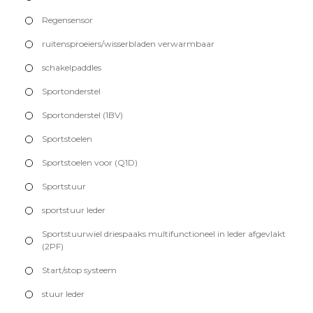
Regensensor
ruitensproeiers/wisserbladen verwarmbaar
schakelpaddles
Sportonderstel
Sportonderstel (1BV)
Sportstoelen
Sportstoelen voor (Q1D)
Sportstuur
sportstuur leder
Sportstuurwiel driespaaks multifunctioneel in leder afgevlakt
(2PF)
Start/stop systeem
stuur leder