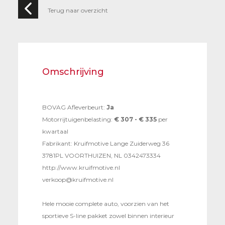
Terug naar overzicht
Omschrijving
BOVAG Afleverbeurt:
Ja
Motorrijtuigenbelasting:
€ 307 - € 335
per
kwartaal
Fabrikant: Kruifmotive Lange Zuiderweg 36
3781PL VOORTHUIZEN, NL 0342473334
http://www.kruifmotive.nl
verkoop@kruifmotive.nl
Hele mooie complete auto, voorzien van het
sportieve S-line pakket zowel binnen interieur