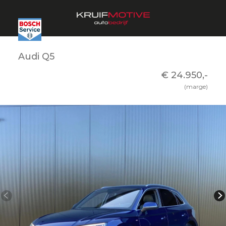
Audi Q5
€ 24.950,-
(marge)