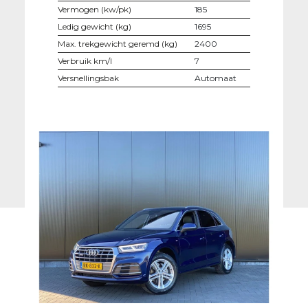
Vermogen (kw/pk)
185
Ledig gewicht (kg)
1695
Max. trekgewicht geremd (kg)
2400
Verbruik km/l
7
Versnellingsbak
Automaat