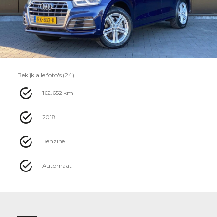
Bekijk alle foto's (24)
162.652 km
2018
Benzine
Automaat