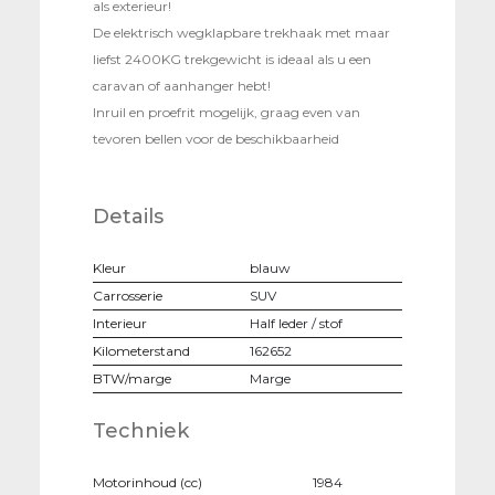
als exterieur!
De elektrisch wegklapbare trekhaak met maar
liefst 2400KG trekgewicht is ideaal als u een
caravan of aanhanger hebt!
Inruil en proefrit mogelijk, graag even van
tevoren bellen voor de beschikbaarheid
Details
Kleur
blauw
Carrosserie
SUV
Interieur
Half leder / stof
Kilometerstand
162652
BTW/marge
Marge
Techniek
Motorinhoud (cc)
1984