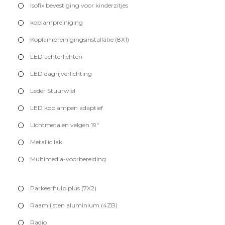
Isofix bevestiging voor kinderzitjes
koplampreiniging
Koplampreinigingsinstallatie (8X1)
LED achterlichten
LED dagrijverlichting
Leder Stuurwiel
LED koplampen adaptief
Lichtmetalen velgen 19"
Metallic lak
Multimedia-voorbereiding
Parkeerhulp plus (7X2)
Raamlijsten aluminium (4ZB)
Radio