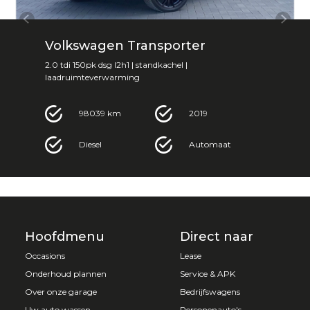
Volkswagen Transporter
2.0 tdi 150pk dsg l2h1 | standkachel |
laadruimteverwarming
98039 km
2019
Diesel
Automaat
Hoofdmenu
Direct naar
Occasions
Lease
Onderhoud plannen
Service & APK
Over onze garage
Bedrijfswagens
Uw auto wassen
Personenauto's