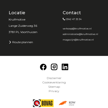
Locatie
Contact
Kruifmotive
0342 47 33 34
Lange Zuiderweg 36
verkoop@kruifmotive.nl
3781 PL Voorthuizen
administratie@kruifmotive.nl
magazijn@kruifmotive.nl
Route plannen
Disclaimer
Cookieverklaring
Sitemap
Privacy