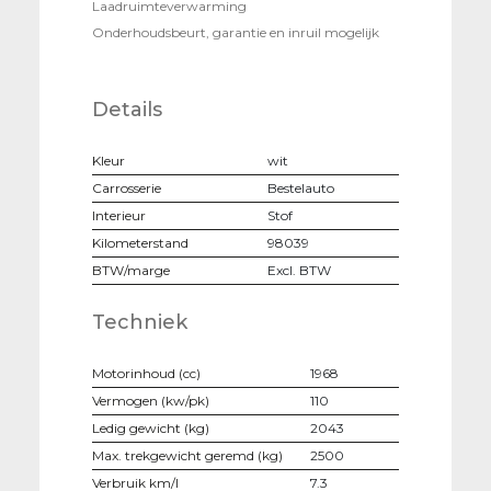
Laadruimteverwarming
Onderhoudsbeurt, garantie en inruil mogelijk
Details
Kleur
wit
Carrosserie
Bestelauto
Interieur
Stof
Kilometerstand
98039
BTW/marge
Excl. BTW
Techniek
Motorinhoud (cc)
1968
Vermogen (kw/pk)
110
Ledig gewicht (kg)
2043
Max. trekgewicht geremd (kg)
2500
Verbruik km/l
7.3