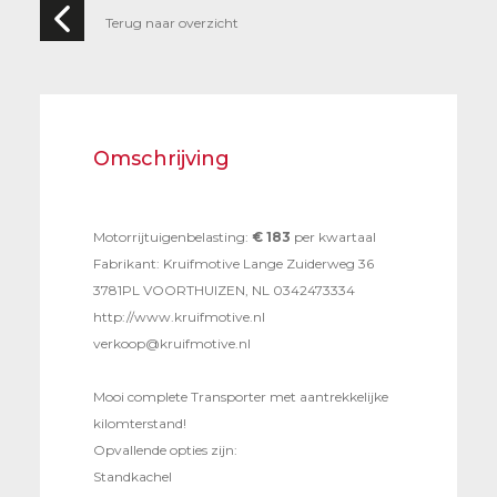
Terug naar overzicht
Omschrijving
Motorrijtuigenbelasting:
€ 183
per kwartaal
Fabrikant: Kruifmotive Lange Zuiderweg 36
3781PL VOORTHUIZEN, NL 0342473334
http://www.kruifmotive.nl
verkoop@kruifmotive.nl
Mooi complete Transporter met aantrekkelijke
kilomterstand!
Opvallende opties zijn:
Standkachel