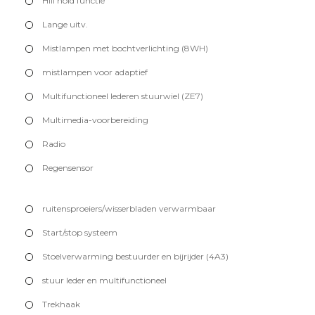
Hill hold functie
Lange uitv.
Mistlampen met bochtverlichting (8WH)
mistlampen voor adaptief
Multifunctioneel lederen stuurwiel (ZE7)
Multimedia-voorbereiding
Radio
Regensensor
ruitensproeiers/wisserbladen verwarmbaar
Start/stop systeem
Stoelverwarming bestuurder en bijrijder (4A3)
stuur leder en multifunctioneel
Trekhaak