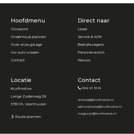
Hoofdmenu
Direct naar
Occasions
Lease
Onderhoud plannen
Service & APK
Over onze garage
Bedrijfswagens
Uw auto wassen
Personenauto's
Contact
Nieuws
Locatie
Contact
Kruifmotive
0342 47 33 34
Lange Zuiderweg 36
verkoop@kruifmotive.nl
3781 PL Voorthuizen
administratie@kruifmotive.nl
magazijn@kruifmotive.nl
Route plannen