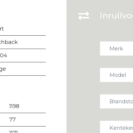
Inruilvo
rt
chback
704
ge
1198
77