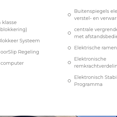
Buitenspiegels ele
verstel- en verw
 klasse
tblokkering)
centrale vergrend
met afstandsbedi
Blokkeer Systeem
Elektrische ramen
doorSlip Regeling
Elektronische
dcomputer
remkrachtverdeli
Elektronisch Stabil
Programma