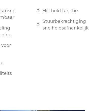
ktrisch
Hill hold functie
armbaar
Stuurbekrachtiging
eling
snelheidsafhankelijk
ening
 voor
ng
iteits