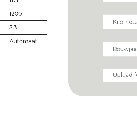
1171
1200
5.3
Automaat
Upload f