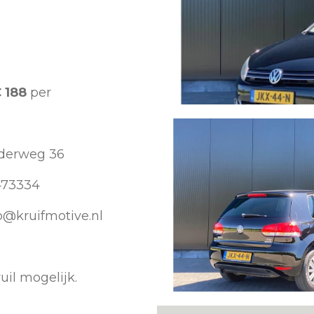
€ 188
per
iderweg 36
473334
p@kruifmotive.nl
uil mogelijk.