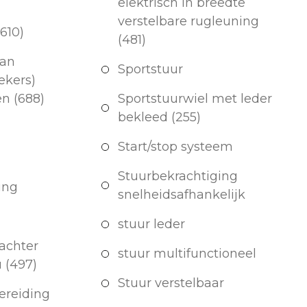
elektrisch in breedte
verstelbare rugleuning
610)
(481)
man
Sportstuur
ekers)
n (688)
Sportstuurwiel met leder
bekleed (255)
Start/stop systeem
Stuurbekrachtiging
ing
snelheidsafhankelijk
stuur leder
achter
stuur multifunctioneel
 (497)
Stuur verstelbaar
ereiding