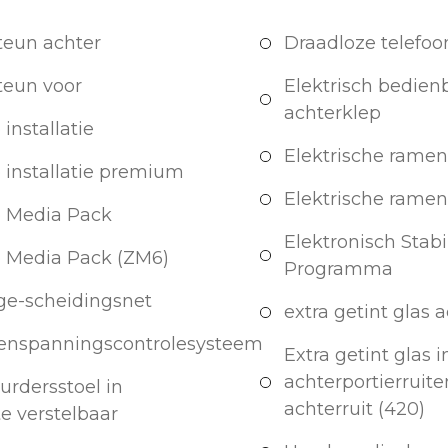
eun achter
Draadloze telefoo
eun voor
Elektrisch bedien
achterklep
installatie
Elektrische ramen
 installatie premium
Elektrische ramen
 Media Pack
Elektronisch Stabil
 Media Pack (ZM6)
Programma
e-scheidingsnet
extra getint glas 
enspanningscontrolesysteem
Extra getint glas i
achterportierruite
urdersstoel in
achterruit (420)
e verstelbaar