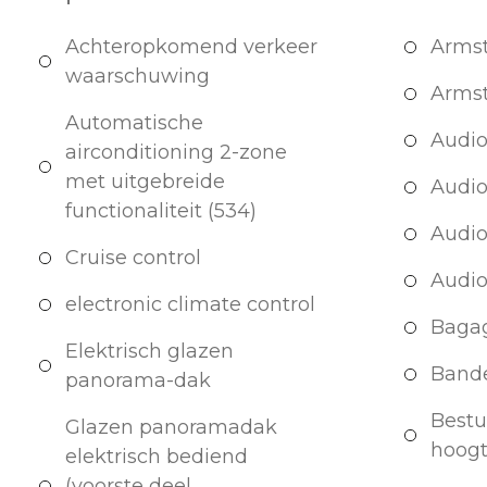
Achteropkomend verkeer
Armst
waarschuwing
Armst
Automatische
Audio 
airconditioning 2-zone
met uitgebreide
Audio
functionaliteit (534)
Audio
Cruise control
Audio
electronic climate control
Bagag
Elektrisch glazen
Band
panorama-dak
Bestu
Glazen panoramadak
hoogt
elektrisch bediend
(voorste deel