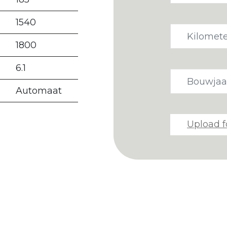
1540
1800
6.1
Automaat
Upload f