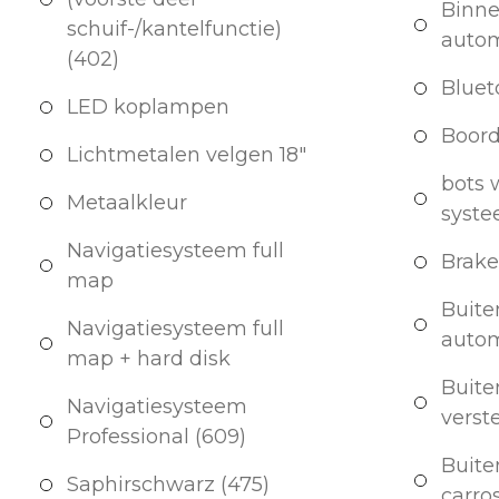
Binne
schuif-/kantelfunctie)
auto
(402)
Bluet
LED koplampen
Boor
Lichtmetalen velgen 18"
bots
Metaalkleur
syst
Navigatiesysteem full
Brake
map
Buite
Navigatiesysteem full
auto
map + hard disk
Buite
Navigatiesysteem
verst
Professional (609)
Buite
Saphirschwarz (475)
carro