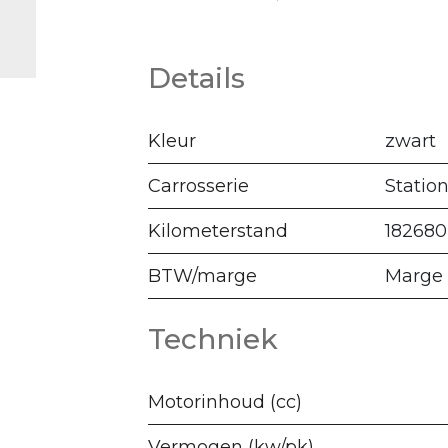
Details
Kleur
zwart
Carrosserie
Statio
Kilometerstand
182680
BTW/marge
Marge
Techniek
Motorinhoud (cc)
Vermogen (kw/pk)