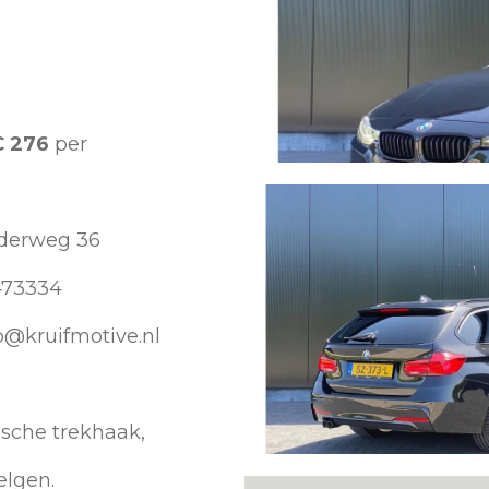
€ 276
per
iderweg 36
473334
p@kruifmotive.nl
ische trekhaak,
elgen.