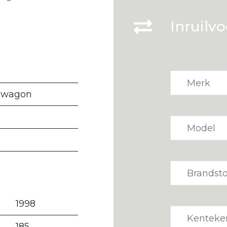
Inruilvo
nwagon
1998
185