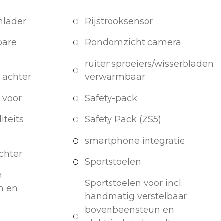
nlader
Rijstrooksensor
bare
Rondomzicht camera
ruitensproeiers/wisserbladen
 achter
verwarmbaar
 voor
Safety-pack
iteits
Safety Pack (ZS5)
smartphone integratie
achter
Sportstoelen
n
Sportstoelen voor incl.
n en
handmatig verstelbaar
bovenbeensteun en