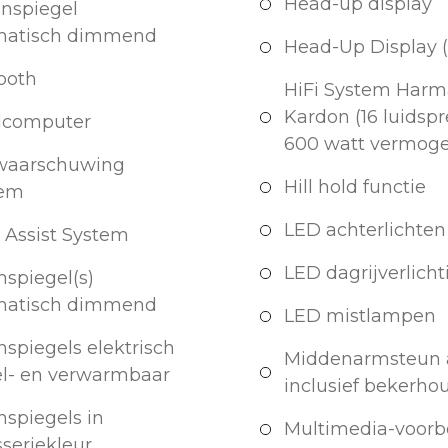
Head-up display
nspiegel
matisch dimmend
Head-Up Display (
ooth
HiFi System Har
Kardon (16 luidspr
dcomputer
600 watt vermoge
 waarschuwing
Hill hold functie
eem
LED achterlichten
 Assist System
LED dagrijverlicht
nspiegel(s)
matisch dimmend
LED mistlampen
nspiegels elektrisch
Middenarmsteun 
el- en verwarmbaar
inclusief bekerhou
nspiegels in
Multimedia-voorb
sseriekleur