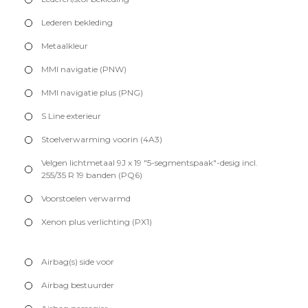
Lederen bekleding
Metaalkleur
MMI navigatie (PNW)
MMI navigatie plus (PNG)
S Line exterieur
Stoelverwarming voorin (4A3)
Velgen lichtmetaal 9J x 19 "5-segmentspaak"-desig incl.
255/35 R 19 banden (PQ6)
Voorstoelen verwarmd
Xenon plus verlichting (PX1)
Airbag(s) side voor
Airbag bestuurder