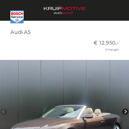
Audi A5
€ 12.950,-
(marge)