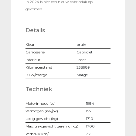
In 2024 is hier een nieuw cabriodak op
gekomen.
Details
Kleur
bruin
Carrosserie
Cabriolet
Interieur
Leder
Kilometerstand
238989
BTW/marge
Marge
Techniek
Motorinhoud (cc)
1984
Vermogen (kw/pk)
155
Ledig gewicht (kg)
1710
Max. trekgewicht geremd (kg)
1700
Verbruik km/l
7.7