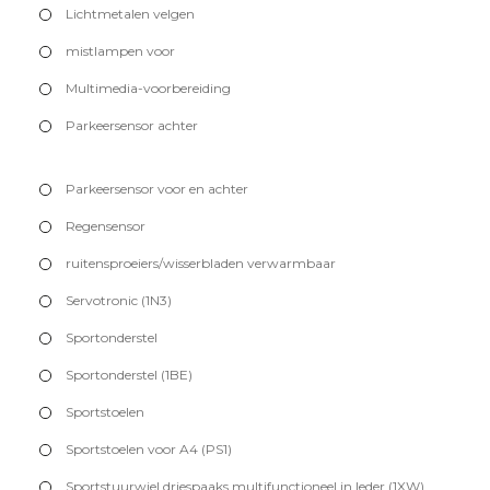
Lichtmetalen velgen
mistlampen voor
Multimedia-voorbereiding
Parkeersensor achter
Parkeersensor voor en achter
Regensensor
ruitensproeiers/wisserbladen verwarmbaar
Servotronic (1N3)
Sportonderstel
Sportonderstel (1BE)
Sportstoelen
Sportstoelen voor A4 (PS1)
Sportstuurwiel driespaaks multifunctioneel in leder (1XW)