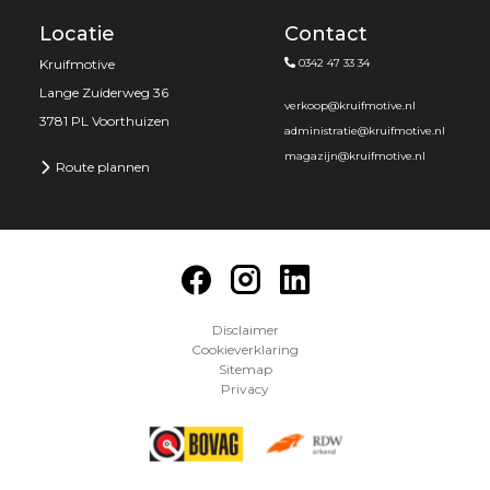
Locatie
Contact
Kruifmotive
0342 47 33 34
Lange Zuiderweg 36
verkoop@kruifmotive.nl
3781 PL Voorthuizen
administratie@kruifmotive.nl
magazijn@kruifmotive.nl
Route plannen
Disclaimer
Cookieverklaring
Sitemap
Privacy