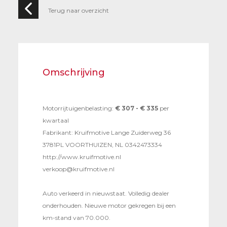
Terug naar overzicht
Omschrijving
Motorrijtuigenbelasting:
€ 307 - € 335
per
kwartaal
Fabrikant: Kruifmotive Lange Zuiderweg 36
3781PL VOORTHUIZEN, NL 0342473334
http://www.kruifmotive.nl
verkoop@kruifmotive.nl
Auto verkeerd in nieuwstaat. Volledig dealer
onderhouden. Nieuwe motor gekregen bij een
km-stand van 70.000.