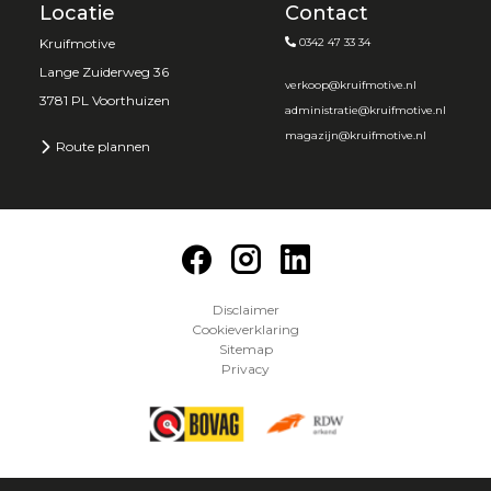
Locatie
Contact
Kruifmotive
0342 47 33 34
Lange Zuiderweg 36
verkoop@kruifmotive.nl
3781 PL Voorthuizen
administratie@kruifmotive.nl
magazijn@kruifmotive.nl
Route plannen
Disclaimer
Cookieverklaring
Sitemap
Privacy