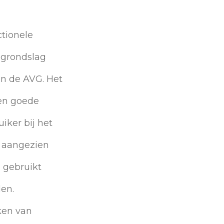
ctionele
e grondslag
van de AVG. Het
een goede
iker bij het
, aangezien
 gebruikt
den.
ken van