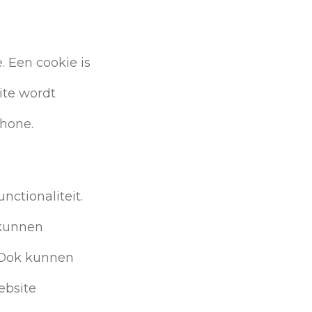
. Een cookie is
ite wordt
hone.
nctionaliteit.
 kunnen
 Ook kunnen
ebsite