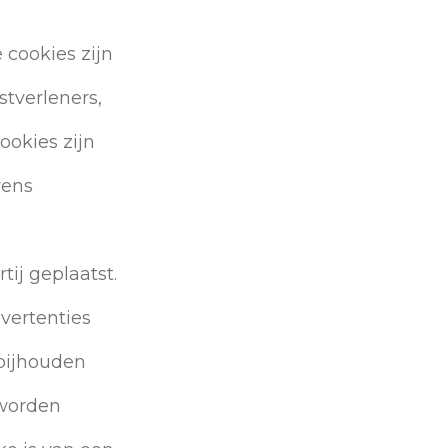
cookies zijn
tverleners,
ookies zijn
vens
ij geplaatst.
vertenties
bijhouden
 worden