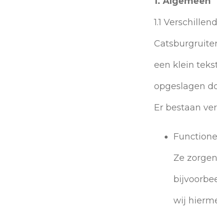
1. Algemeen
1.1 Verschille
Catsburgruiter
een klein teks
opgeslagen do
Er bestaan ver
Functionel
Ze zorgen
bijvoorbe
wij hierm