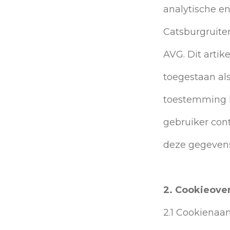
analytische e
Catsburgruiter.
AVG. Dit artik
toegestaan als
toestemming h
gebruiker con
deze gegeven
2. Cookieover
2.1 Cookienaa