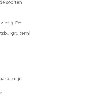
nde soorten
anwezig. De
sburgruiter.nl
artermijn
r