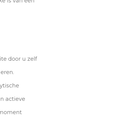
ke is van een
te door u zelf
geren.
ytische
n actieve
r moment