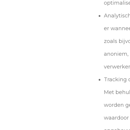
optimalis
Analytisc
er wannee
zoals bij
anoniem, 
verwerken
Tracking 
Met behul
worden ge
waardoor 