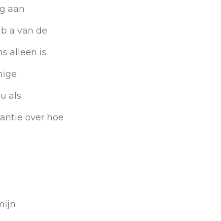
ng aan
sub a van de
s alleen is
nige
u als
antie over hoe
mijn