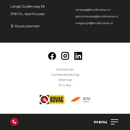
Lange Zuiderweg 36
verkoop@kruifmotive.nl
3781 PL Voorthuizen
administratie@kruifmotive.nl
magazijn@kruifmotive.nl
Route plannen
Disclaimer
Cookieverklaring
Sitemap
Privacy
menu